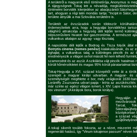
A területről a magyarok első történetírója, Anonymus is 
A tájegységnek Tokaj lett a névadója, megkülönböztetésü
történelmi borvidék kiterjedése az abaújszántói Sátorhegyek
tart, ahogyan a régi latin mondás tartja: "Incipit in Sátor, d
területe átnyúlik a mai Szlovákia területére is.
Területét az évszázadok során többször körülhatárol
érdemesítettek arra, hogy a hegyaljai borvidékhez tarto
világhírű attrakciója a hegység déli lejtőin termő külön
népszerűsíteni hivatott bor-gasztronómia. A természet aj
vulkanikus altalajon az agyag- vagy lösztalaj.
A napsütötte déli lejtők a Bodrog és Tisza folyók által
Botrytis cinerea (nemes penész)
kialakulásának, és az e
éghajlat, a vulkanikus talaj, a különleges pincék és az
eredményezik a világon sehol másütt fel nem lelhető furmint
szamorodnit és az aszút. A sziklákba vájt pincék hatalmas
körüli hőmérsékletet és magas 95% körüli páratartalmat biztos
Tokaj-Hegyalja a XVI. század közepétől vette át a török 
szerepét a magyar királyi udvarban. A magyar- és a
személyiségét megihlette e bor, mely virágkorát 1630-ba
Lorántffy Zsuzsanna udvari papja - leírta az aszúkészítés 
már szinte az egész világon ismert, s XIV. Lajos francia ki
rex vinorum" (A királyok bora, borok királya).
Hegyalján a
mezővárosok 
Tarcal, To
Sátoraljaújh
középkorban be
a század vég
gyűjtőhelyének
A tokaji sikerét tovább fokozta, az a nézet, miszerint m
regeneráló hatású, így "Vinum tokajense passum" néven felk