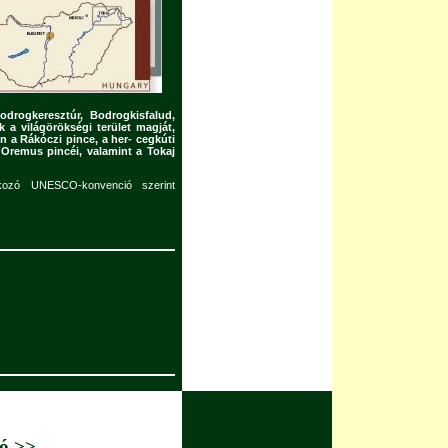
odrogkeresztúr, Bodrogkisfalud,
 a világörökségi terület magját,
on a Rákóczi pince, a her- cegkúti
 Oremus pincéi, valamint a Tokaj
tkozó UNESCO-konvenció szerint
ó >>