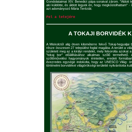
Gondolataimat XIV. Benedict pápa soraival zárom. "Áldott le
aki küldötte, és áldott legyek én, hogy megkóstolhattam" - í
azt adományozó Mária Teréziát.
Fel a tetejére
A TOKAJI BORVIDÉK 
A Miskolctól alig ötven kilométerre fekvő Tokaj-hegyaljai 
része összesen 27 települést foglal magába. A terület a vil
született meg az a királyi rendelet, mely felsorolta azokat
"tokaj bor" előállításához alkalmas szőlő termelhető. 
szőlőművelési hagyományok érintetlen, eredeti formába
évezredes egysége indokolta, hogy az UNESCO Világ- örö
történelmi borvidéket világörökségi területté nyilvánította kul