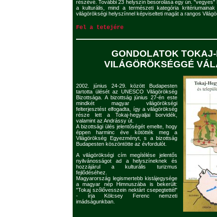
részévé. További 23 helyszín besorolása egy ún. "vegyes" k
a kulturális, mind a természeti kategória kritériumain
világörökségi helyszínnel képviselteti magát a rangos Világö
Fel a tetejére
GONDOLATOK TOKAJ-
VILÁGÖRÖKSÉGGÉ VÁ
2002. június 24-29. között Budapesten
tartotta ülését az UNESCO Világörökség
Bizottsága. A bizottság június 27-én este
mindkét magyar világörökségi
felterjesztést elfogadta, így a világörökség
része lett a Tokaj-hegyaljai borvidék,
valamint az Andrássy út.
A bizottsági ülés jelentőségét emelte, hogy
éppen harminc éve kötötték meg a
Világörökség Egyezményt, s a bizottság
Budapesten köszöntötte az évfordulót.
A világörökségi cím megítélése jelentős
nyilvánosságot ad a helyszíneknek és
hozzájárul a kulturális turizmus
fejlődéséhez.
Magyarország legismertebb kistájegysége
a magyar nép Himnuszába is bekerült:
"Tokaj szőlővesszein nektárt csepegtettél"
- írja Kölcsey Ferenc nemzeti
imádságunkban.