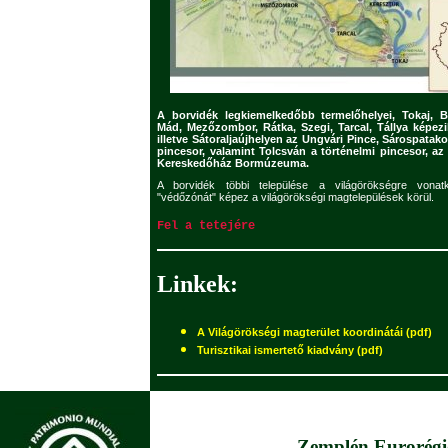
A borvidék legkiemelkedőbb termelőhelyei, Tokaj, B
Mád, Mezőzombor, Rátka, Szegi, Tarcal, Tállya képezik
illetve Sátoraljaújhelyen az Ungvári Pince, Sárospatak
pincesor, valamint Tolcsván a történelmi pincesor, az
Kereskedőház Bormúzeuma.
A borvidék többi települése a világörökségre vona
"védőzónát" képez a világörökségi magtelepülések körül.
Fel a tetejére
Linkek:
A Világörökségi magterület koordinátái (pdf)
Turisztikai ismertető kiadvány (pdf)
Zemplén Eurorégi