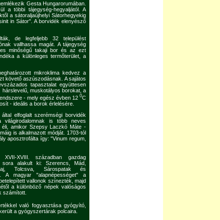
megemlékezik Gesta Hungarorumában.
l a többi tájegység-hegyaljától. A
től a sátoraljaújhelyi Sátorhegyekig
esinit in Sátor". A borvidék elenyésző
ták, de legfeljebb 32 települést
zónak vallhassa magát. A tájegység
leges minőségű takaji bor és az ezt
ándéka a különleges termőterület, a
 meghatározott mikroklima kedvez a
zt követő aszúszodásnak. A sajátos
 évszázados tapasztalat együttesen
, hárslevelű, muskotályos borokat, a
0
 rendszere - mely egész évben 12
C
ít - ideális a borok érlelésére.
által elfoglalt szerémségi borvidék
 világirodalomnak is több neves
n éli, amikor Szepsy Laczkó Máte -
máig is alkalmazott módját. 1703-tól
rály aposztrofálta így: "Vinum regum,
 XVII-XVIII. században gazdag
sora alakult ki: Szerencs, Mád,
kaj, Tolcsva, Sárospatak és
ely. A magyar "alapnépességet" a
telepített vallonok színezték, majd
étől a különböző népek valóságos
 számított.
értékkel való fogyasztása gyógyító,
erült a gyógyszertárak polcaira.