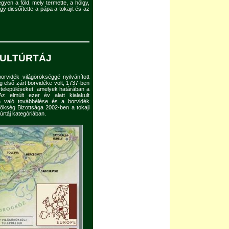
gyen a föld, mely termette, a hölgy,
gy dicsőítette a pápa a tokajit és az
KULTÚRTÁJ
borvidék világörökséggé nyilvánított
ág első zárt borvidéke volt, 1737-ben
 a településeket, amelyek határában a
Az elmúlt ezer év alatt kialakult
n való továbbélése és a borvidék
kség Bizottsága 2002-ben a tokaji
túrtáj kategóriában.