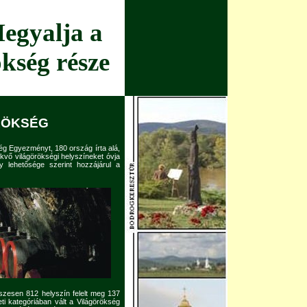
egyalja a
kség része
RÖKSÉG
 Egyezményt, 180 ország írta alá,
fekvő világörökségi helyszíneket óvja
 lehetősége szerint hozzájárul a
 összesen 812 helyszín felelt meg 137
eti kategóriában vált a Világörökség