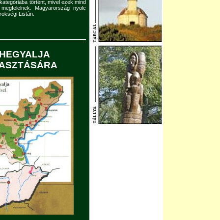
ategóriába történt, mivel ezek mind
ak megfelelnek. Magyarország nyolc
rökségi Listán.
HEGYALJA
LASZTÁSÁRA