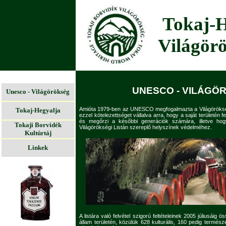
Tokaj-H
Világörö
UNESCO - VILÁGÖ
Unesco - Világörökség
Amióta 1979-ben az UNESCO megfogalmazta a Világörökség
Tokaj-Hegyalja
ezzel kötelezettséget vállalva arra, hogy a saját területén 
és megőrzi a későbbi generációk számára, illetve hogy
Tokaji Borvidék
Világörökségi Listán szereplő helyszínek védelméhez.
Kultúrtáj
Linkek
A listára való felvétel szigorú feltételeinek 2005 júliusáig
állam területén, közülük 628 kulturális, 160 pedig termész